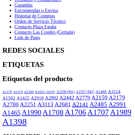
Garantías
Encomiendas o Envios
Historial de Compras
Orden de Servicio Técnico
Contacto Plaza Egaña
Contacto Las Condes (Cerrada)
Link de Pago
REDES SOCIALES
ETIQUETAS
Etiquetas del producto
A3114
A2338 (M1)
A2337 (M1)
A1466
A1932 (2019)
A1278
A1370
A2289
A2159
A2179
A2442
A2779
A2918
A2992
A1502
A1425
A3113
A2681
A2141
A2485
A2991
A2780
A2251
A1706
A1707
A1989
A1708
A1990
A1465
A1398