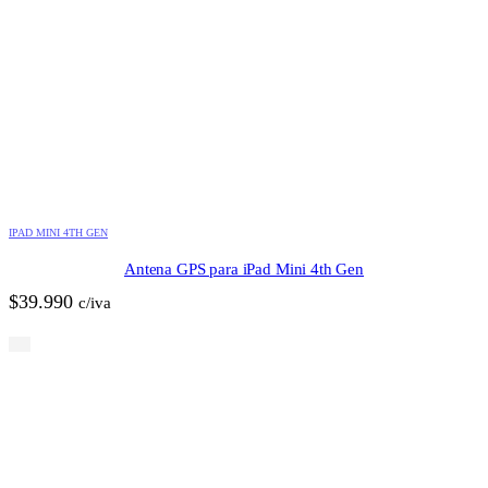
IPAD MINI 4TH GEN
Antena GPS para iPad Mini 4th Gen
$
39.990
c/iva