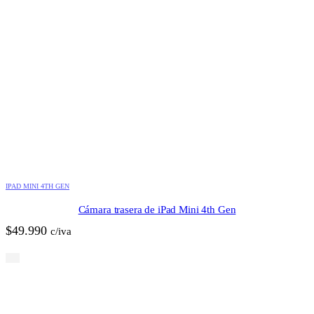
IPAD MINI 4TH GEN
Cámara trasera de iPad Mini 4th Gen
$
49.990
c/iva