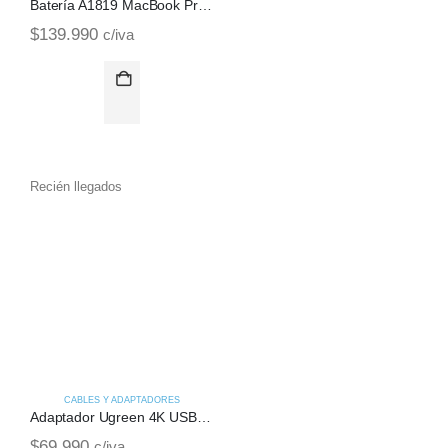
Batería A1819 MacBook Pro Retina Touch Bar 13 | A1706 (2016)
$
139.990
$
c/iva
Recién llegados
CABLES Y ADAPTADORES
Adaptador Ugreen 4K USB-C 10 en 1 HDMI USB-C
$
69.990
c/iva