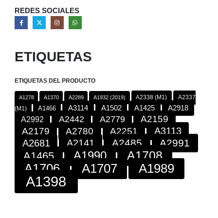
REDES SOCIALES
ETIQUETAS
ETIQUETAS DEL PRODUCTO
A2338 (M1)
A2337
A1278
A1370
A2289
A1932 (2019)
A2918
A3114
A1502
A1425
A1466
(M1)
A2442
A2779
A2159
A2992
A3113
A2179
A2780
A2251
A2485
A2991
A2681
A2141
A1708
A1990
A1465
A1706
A1707
A1989
A1398