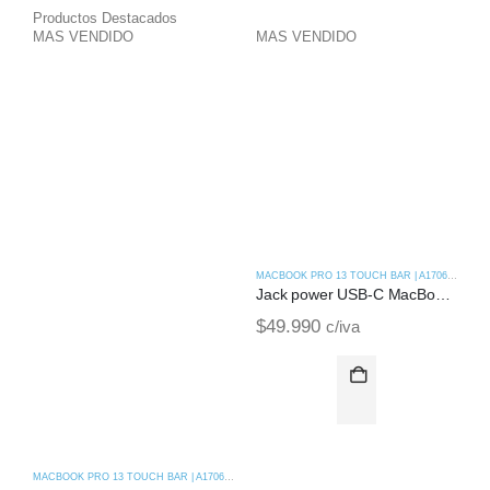
Productos Destacados
MAS VENDIDO
MAS VENDIDO
M
MACBOOK PRO 13 TOUCH BAR | A1706 (2016)
Jack power USB-C MacBook Pro Retina Touch Bar 13 | A1706 (2016)
$
49.990
c/iva
MACBOOK PRO 13 TOUCH BAR | A1706 (2016)