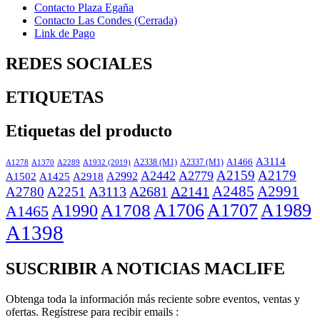
Contacto Plaza Egaña
Contacto Las Condes (Cerrada)
Link de Pago
REDES SOCIALES
ETIQUETAS
Etiquetas del producto
A3114
A2338 (M1)
A2337 (M1)
A1466
A1932 (2019)
A1278
A1370
A2289
A2159
A2179
A2442
A2779
A2918
A2992
A1502
A1425
A3113
A2681
A2141
A2485
A2991
A2780
A2251
A1706
A1707
A1989
A1708
A1990
A1465
A1398
SUSCRIBIR A NOTICIAS MACLIFE
Obtenga toda la información más reciente sobre eventos, ventas y
ofertas. Regístrese para recibir emails :