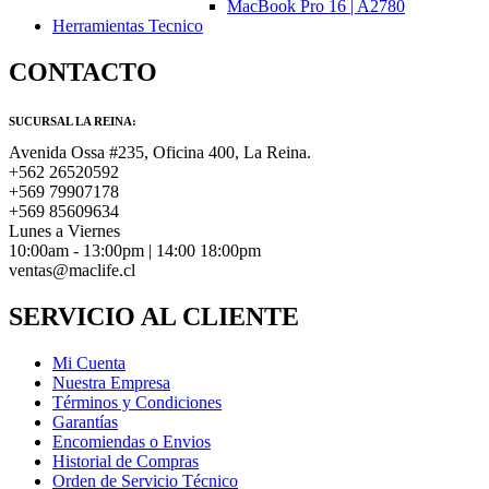
MacBook Pro 16 | A2780
Herramientas Tecnico
CONTACTO
SUCURSAL LA REINA:
Avenida Ossa #235, Oficina 400, La Reina.
+562 26520592
+569 79907178
+569 85609634
Lunes a Viernes
10:00am - 13:00pm | 14:00 18:00pm
ventas@maclife.cl
SERVICIO AL CLIENTE
Mi Cuenta
Nuestra Empresa
Términos y Condiciones
Garantías
Encomiendas o Envios
Historial de Compras
Orden de Servicio Técnico