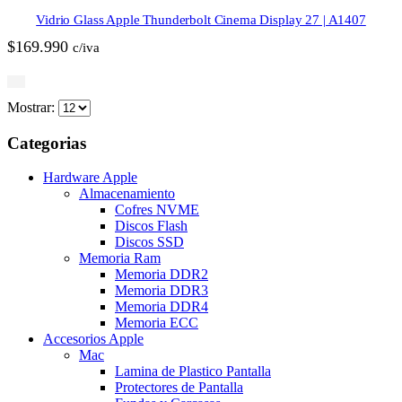
Vidrio Glass Apple Thunderbolt Cinema Display 27 | A1407
$
169.990
c/iva
Mostrar:
Categorias
Hardware Apple
Almacenamiento
Cofres NVME
Discos Flash
Discos SSD
Memoria Ram
Memoria DDR2
Memoria DDR3
Memoria DDR4
Memoria ECC
Accesorios Apple
Mac
Lamina de Plastico Pantalla
Protectores de Pantalla