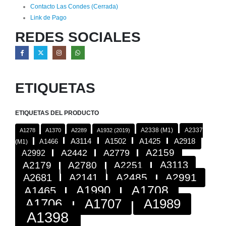
Contacto Las Condes (Cerrada)
Link de Pago
REDES SOCIALES
ETIQUETAS
ETIQUETAS DEL PRODUCTO
A2338 (M1)
A2337
A1278
A1370
A2289
A1932 (2019)
A2918
A3114
A1502
A1425
A1466
(M1)
A2442
A2779
A2159
A2992
A3113
A2179
A2780
A2251
A2485
A2991
A2681
A2141
A1708
A1990
A1465
A1706
A1707
A1989
A1398