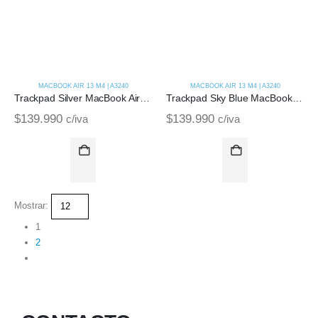
MACBOOK AIR 13 M4 | A3240
MACBOOK AIR 13 M4 | A3240
Trackpad Silver MacBook Air M4 13 | A3240 (2025)
Trackpad Sky Blue MacBook Air M4 14 | A3240 (2025)
$
139.990
$
139.990
c/iva
c/iva
Mostrar:
1
2