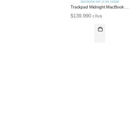
MACBOOK AIR 13 M4 | A3240
Trackpad Midnight MacBook Air M4 13 | A3240 (2025)
$
139.990
c/iva