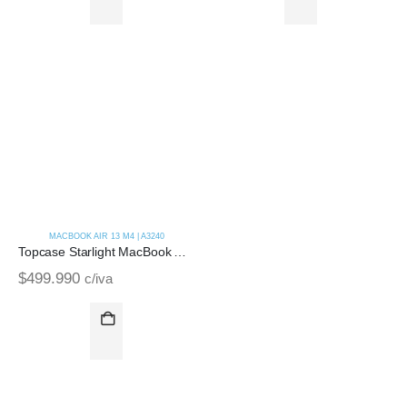
MACBOOK AIR 13 M4 | A3240
Topcase Starlight MacBook Air M4 14 | A3240 (2025)
$
499.990
c/iva