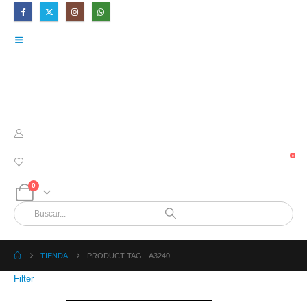
0
0
TIENDA
PRODUCT TAG -
A3240
Filter