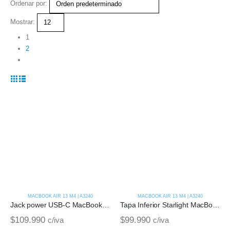
Ordenar por:
Mostrar:
1
2
MACBOOK AIR 13 M4 | A3240
MACBOOK AIR 13 M4 | A3240
Jack power USB-C MacBook Air 13 M4 | A3240 (2025)
Tapa Inferior Starlight MacBook Air 14 M4 | A3240 (2024)
$
109.990
$
99.990
c/iva
c/iva