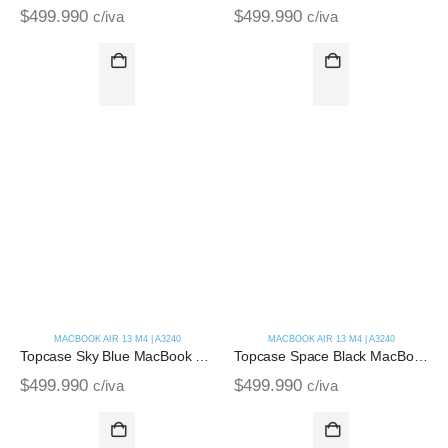
$
499.990
$
499.990
c/iva
c/iva
MACBOOK AIR 13 M4 | A3240
MACBOOK AIR 13 M4 | A3240
Topcase Sky Blue MacBook Air M4 14 | A3240 (2025)
Topcase Space Black MacBook Air M4 14 | A3240 (2025)
$
499.990
$
499.990
c/iva
c/iva