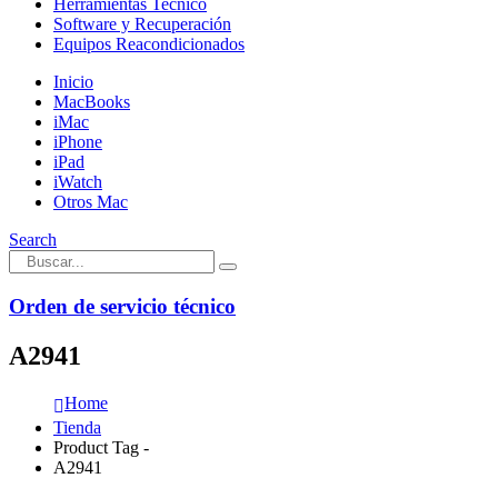
Herramientas Tecnico
Software y Recuperación
Equipos Reacondicionados
Inicio
MacBooks
iMac
iPhone
iPad
iWatch
Otros Mac
Search
Orden de servicio técnico
A2941
Home
Tienda
Product Tag -
A2941