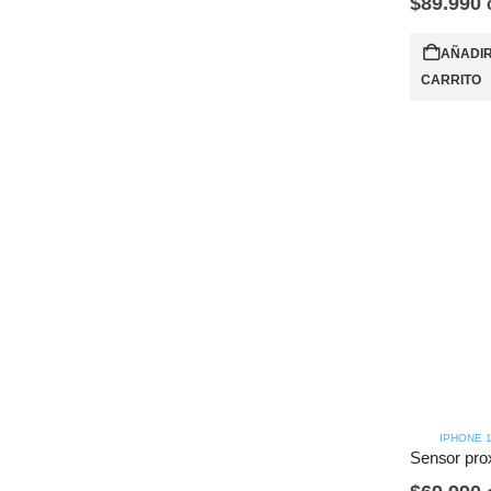
$
89.990
AÑADIR
CARRITO
IPHONE 