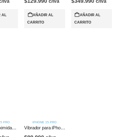
$
129.990
$
349.990
c/iva
c/iva
c/iva
 AL
AÑADIR AL
AÑADIR AL
CARRITO
CARRITO
15 PRO
IPHONE 15 PRO
Sensor proximidad para iPhone 15 Pro
Vibrador para iPhone 15 Pro