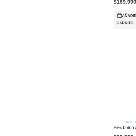
$
169.99
AÑADIR
CARRITO
IPHONE 