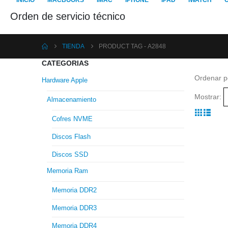
INICIO
MACBOOKS
IMAC
IPHONE
IPAD
IWATCH
Orden de servicio técnico
TIENDA
PRODUCT TAG -
A2848
CATEGORIAS
Ordenar p
Hardware Apple
Mostrar:
Almacenamiento
Cofres NVME
Discos Flash
Discos SSD
Memoria Ram
Memoria DDR2
Memoria DDR3
Memoria DDR4