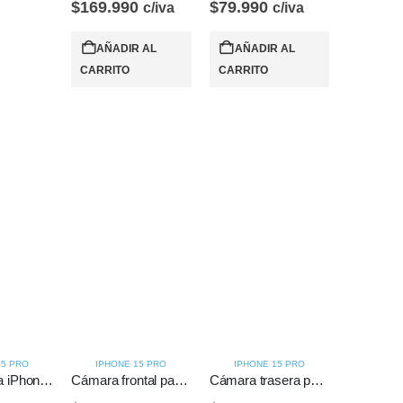
$
169.990
$
79.990
c/iva
c/iva
AÑADIR AL
AÑADIR AL
CARRITO
CARRITO
15 PRO
IPHONE 15 PRO
IPHONE 15 PRO
Batería para iPhone 15 Pro
Cámara frontal para iPhone 15 Pro
Cámara trasera para iPhone 15 Pro