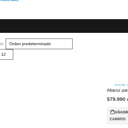
OTROS MAC
or:
IPHONE 
$
79.990
AÑADIR
CARRITO