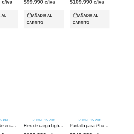
0
$
99.990
$
109.990
c/iva
c/iva
c/iva
 AL
AÑADIR AL
AÑADIR AL
CARRITO
CARRITO
15 PRO
IPHONE 15 PRO
IPHONE 15 PRO
Flex botón de encedido y volumen para iPhone 15 Pro
Flex de carga Lightning para iPhone 15 Pro
Pantalla para iPhone 15 Pro