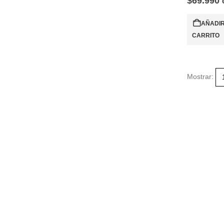
$
69.990
AÑADIR
CARRITO
Mostrar: