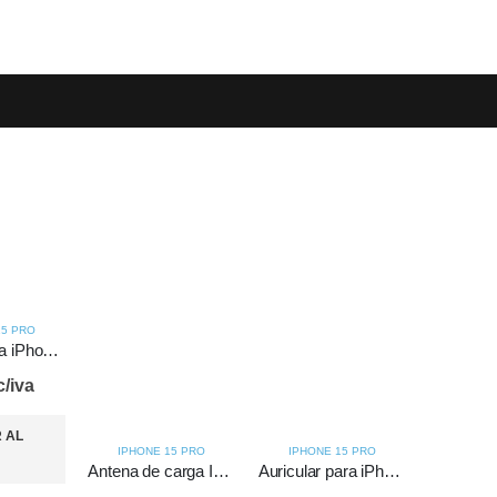
15 PRO
Altavoz para iPhone 15 Pro
c/iva
 AL
IPHONE 15 PRO
IPHONE 15 PRO
Antena de carga Inalámbrica de iPhone 15 Pro
Auricular para iPhone 15 Pro