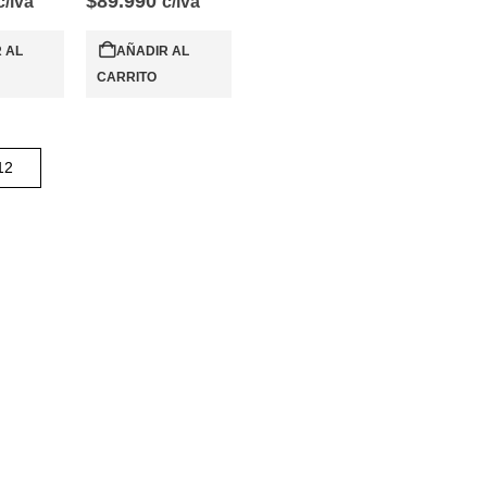
$
89.990
c/iva
c/iva
 AL
AÑADIR AL
CARRITO