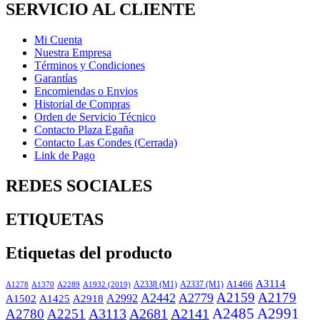
SERVICIO AL CLIENTE
Mi Cuenta
Nuestra Empresa
Términos y Condiciones
Garantías
Encomiendas o Envios
Historial de Compras
Orden de Servicio Técnico
Contacto Plaza Egaña
Contacto Las Condes (Cerrada)
Link de Pago
REDES SOCIALES
ETIQUETAS
Etiquetas del producto
A3114
A2338 (M1)
A2337 (M1)
A1466
A1932 (2019)
A1278
A1370
A2289
A2159
A2179
A2442
A2779
A2918
A2992
A1502
A1425
A3113
A2681
A2141
A2485
A2991
A2780
A2251