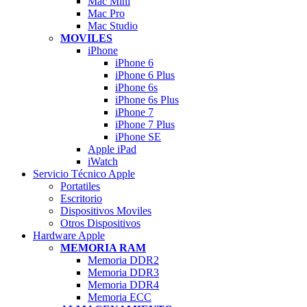
Mac Mini
Mac Pro
Mac Studio
MOVILES
iPhone
iPhone 6
iPhone 6 Plus
iPhone 6s
iPhone 6s Plus
iPhone 7
iPhone 7 Plus
iPhone SE
Apple iPad
iWatch
Servicio Técnico Apple
Portatiles
Escritorio
Dispositivos Moviles
Otros Dispositivos
Hardware Apple
MEMORIA RAM
Memoria DDR2
Memoria DDR3
Memoria DDR4
Memoria ECC