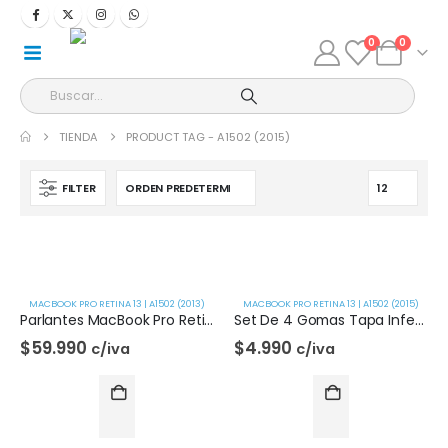
0
0
TIENDA
PRODUCT TAG -
A1502 (2015)
FILTER
MACBOOK PRO RETINA 13 | A1502 (2013)
MACBOOK PRO RETINA 13 | A1502 (2015)
Parlantes MacBook Pro Retina 13 | A1502 (2013)
Set De 4 Gomas Tapa Inferior Macbook Pro Retina 13 | A1502 (2015)
$
59.990
$
4.990
c/iva
c/iva