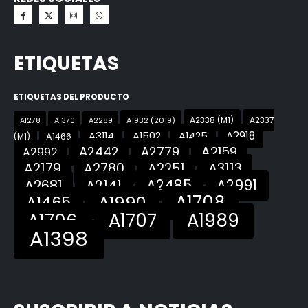
ETIQUETAS
ETIQUETAS DEL PRODUCTO
A2338 (M1)
A2337
A1932 (2019)
A1278
A1370
A2289
A3114
A1502
A1425
A2918
(M1)
A1466
A2159
A2442
A2779
A2992
A3113
A2179
A2780
A2251
A2485
A2991
A2681
A2141
A1708
A1990
A1465
A1706
A1707
A1989
A1398