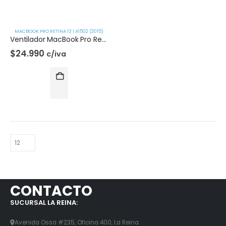
MACBOOK PRO RETINA 13 | A1502 (2015)
Ventilador MacBook Pro Retina 13 | A1502 (2015)
$
24.990
c/iva
CONTACTO
SUCURSAL LA REINA:
Avenida Ossa #235, Oficina 400, La Reina.