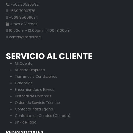
+562 26520592
+569 79907178
+569 85609634
Lunes a Viernes
10:00am - 13:00pm | 14:00 18:00pm
ventas@maclife.cl
SERVICIO AL CLIENTE
Mi Cuenta
Nuestra Empresa
Términos y Condiciones
Garantías
Encomiendas o Envios
Historial de Compras
Orden de Servicio Técnico
Contacto Plaza Egaña
Contacto Las Condes (Cerrada)
Link de Pago
REDES SOCIALES