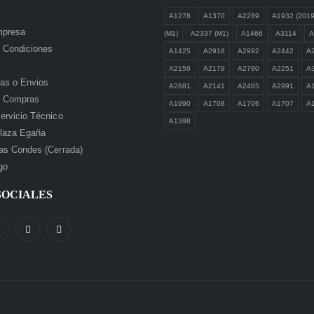
A1278
A1370
A2289
A1932 (2019
mpresa
(M1)
A2337 (M1)
A1466
A3114
A
 Condiciones
A1425
A2918
A2992
A2442
A
A2159
A2179
A2780
A2251
A
as o Envios
A2681
A2141
A2485
A2991
A
de Compras
A1990
A1708
A1706
A1707
A
ervicio Técnico
A1398
laza Egaña
as Condes (Cerrada)
go
SOCIALES