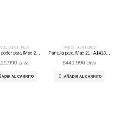
C 21 | A1418 (2012)
IMAC 21 | A1418 (2012)
Fuente de poder para iMac 21 | A1418 (2012)
Pantalla para iMac 21 | A1418 (2012)
119.990
$
449.990
c/iva
c/iva
ÑADIR AL CARRITO
AÑADIR AL CARRITO