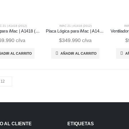
C 21 | A1418 (2012)
IMAC 21 | A1418 (2012)
IMA
Parlantes para iMac | A1418 (2012)
Placa Lógica para iMac | A1418 (2012)
69.990
$
349.990
$
c/iva
c/iva
ADIR AL CARRITO
AÑADIR AL CARRITO
A
O AL CLIENTE
ETIQUETAS