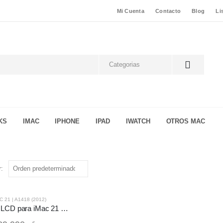
Mi Cuenta
Contacto
Blog
Li
KS
IMAC
IPHONE
IPAD
IWATCH
OTROS MAC
:
C 21 | A1418 (2012)
Cable flex LCD para iMac 21 | A1418 (2012)