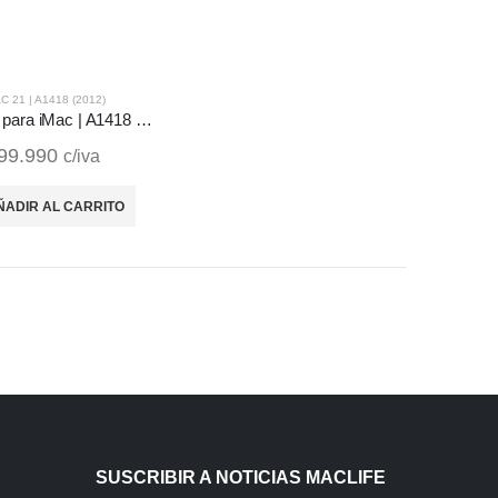
C 21 | A1418 (2012)
Ventilador para iMac | A1418 (2012)
99.990
c/iva
ÑADIR AL CARRITO
SUSCRIBIR A NOTICIAS MACLIFE