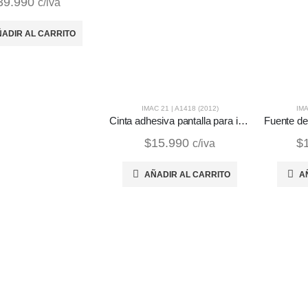
39.990
c/iva
ADIR AL CARRITO
IMAC 21 | A1418 (2012)
IMA
Cinta adhesiva pantalla para iMac | A1418 (2012)
$
15.990
$
c/iva
AÑADIR AL CARRITO
A