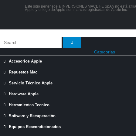
Este sitio pertenece a INVERSIONES MACLIFE SpA y no está afilia
Apple y el logo de Apple son marcas registradas de Apple Inc.
Categorias
Accesorios Apple
Repuestos Mac
Servicio Técnico Apple
Hardware Apple
Herramientas Tecnico
Software y Recuperación
Equipos Reacondicionados