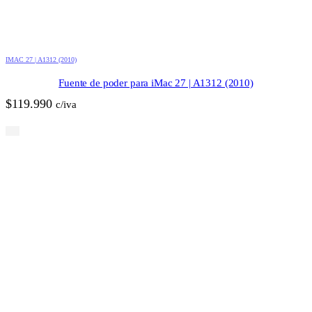
IMAC 27 | A1312 (2010)
Fuente de poder para iMac 27 | A1312 (2010)
$
119.990
c/iva