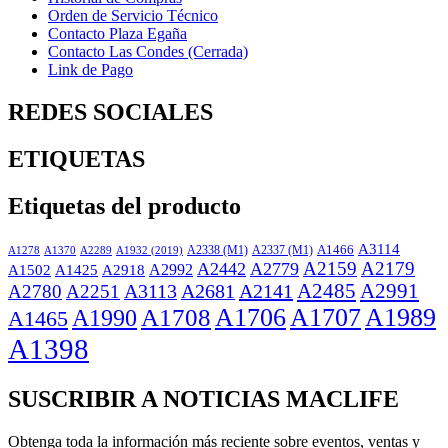
Orden de Servicio Técnico
Contacto Plaza Egaña
Contacto Las Condes (Cerrada)
Link de Pago
REDES SOCIALES
ETIQUETAS
Etiquetas del producto
A3114
A2338 (M1)
A2337 (M1)
A1466
A1932 (2019)
A1278
A1370
A2289
A2159
A2179
A2442
A2779
A2918
A2992
A1502
A1425
A3113
A2681
A2141
A2485
A2991
A2780
A2251
A1706
A1707
A1989
A1708
A1990
A1465
A1398
SUSCRIBIR A NOTICIAS MACLIFE
Obtenga toda la información más reciente sobre eventos, ventas y