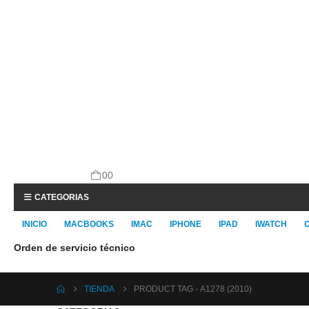
0
0
CATEGORIAS
INICIO
MACBOOKS
IMAC
IPHONE
IPAD
IWATCH
Orden de servicio técnico
TIENDA
PRODUCT TAG -
A1278 (2010)