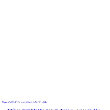
MACBOOK PRO RETINA 15 | A1707 (2017)
Botón de encendido MacBook Pro Retina 15 Touch Bar | A1707