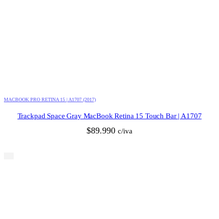
MACBOOK PRO RETINA 15 | A1707 (2017)
Trackpad Space Gray MacBook Retina 15 Touch Bar | A1707
$
89.990
c/iva