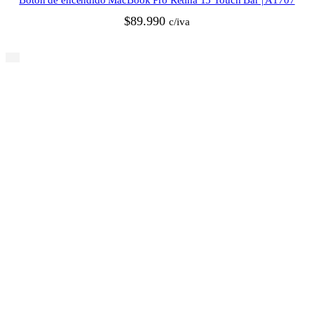
$
89.990
c/iva