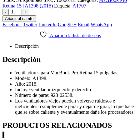
Stock:
3 disponibles
SKU:
10000181
Categoría:
MacBook Pro
Retina 15 | A1398 (2015)
Etiqueta:
A1707
-
+
Añadir al carrito
Facebook
Twitter
LinkedIn
Google +
Email
WhatsApp
Añadir a la lista de deseos
Descripción
Descripción
Ventiladores para MacBook Pro Retina 15 pulgadas.
Modelo: A1398.
Año: 2015.
Incluye ventilador izquierdo y derecho.
Número de parte: 923-02538.
Los ventiladores viejos pueden volverse ruidosos e
ineficientes o simplemente parar y dejar de girar, lo que hace
que se sobre caliente y eventualmente dañe los procesadores.
PRODUCTOS RELACIONADOS