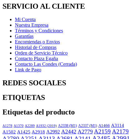
SERVICIO AL CLIENTE
Mi Cuenta
Nuestra Empresa
Términos y Condiciones
Garantías
Encomiendas o Envios
Historial de Compras
Orden de Servicio Técnico
Contacto Plaza Egaña
Contacto Las Condes (Cerrada)
Link de Pago
REDES SOCIALES
ETIQUETAS
Etiquetas del producto
A3114
A2338 (M1)
A2337 (M1)
A1466
A1932 (2019)
A1278
A1370
A2289
A2159
A2179
A2442
A2779
A2918
A2992
A1502
A1425
A3113
A2681
A2141
A2485
A2991
A2780
A2251