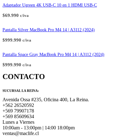
Adaptador Ugreen 4K USB-C 10 en 1 HDMI USB-C
$
69.990
c/iva
Pantalla Silver MacBook Pro M4 14 | A3112 (2024)
$
999.990
c/iva
Pantalla Space Gray MacBook Pro M4 14 | A3112 (2024)
$
999.990
c/iva
CONTACTO
SUCURSAL LA REINA:
Avenida Ossa #235, Oficina 400, La Reina.
+562 26520592
+569 79907178
+569 85609634
Lunes a Viernes
10:00am - 13:00pm | 14:00 18:00pm
ventas@maclife.cl