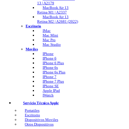
13 | A2179
MacBook Air 13
Retina M1 | A2337
MacBook Air 13
Retina M2 | A2681 (2022)
Escritorio
IMac
Mac Mini
Mac Pro
Mac Studio
Moviles
IPhone
IPhone 6
IPhone 6 Plus
IPhone 6s
IPhone 6s Plus
IPhone 7
IPhone 7 Plus
IPhone SE
Apple IPad
IWatch
Servicio Técnico Apple
Portatiles
Escritorio
Dispositivos Moviles
Otros Dispositivos