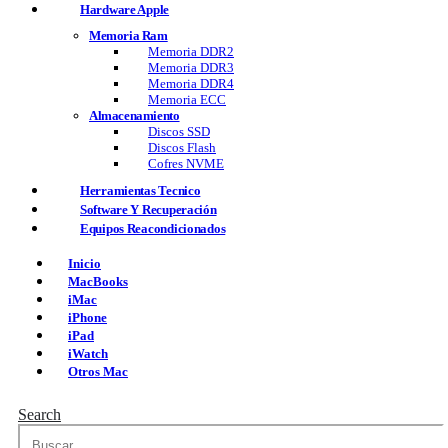
Hardware Apple
Memoria Ram
Memoria DDR2
Memoria DDR3
Memoria DDR4
Memoria ECC
Almacenamiento
Discos SSD
Discos Flash
Cofres NVME
Herramientas Tecnico
Software Y Recuperación
Equipos Reacondicionados
Inicio
MacBooks
iMac
iPhone
iPad
iWatch
Otros Mac
Search