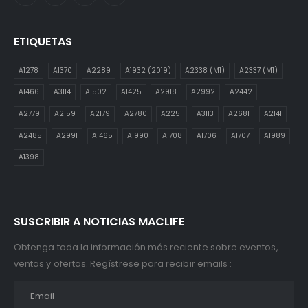
ETIQUETAS
A1278
A1370
A2289
A1932 (2019)
A2338 (M1)
A2337 (M1)
A1466
A3114
A1502
A1425
A2918
A2992
A2442
A2779
A2159
A2179
A2780
A2251
A3113
A2681
A2141
A2485
A2991
A1465
A1990
A1708
A1706
A1707
A1989
A1398
SUSCRIBIR A NOTICIAS MACLIFE
Obtenga toda la información más reciente sobre eventos,
ventas y ofertas. Regístrese para recibir emails :