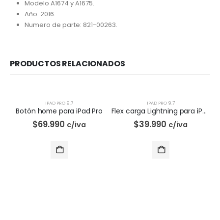
Modelo A1674 y A1675.
Año: 2016.
Numero de parte: 821-00263.
PRODUCTOS RELACIONADOS
IPAD PRO 9.7
IPAD PRO 9.7
Botón home para iPad Pro
Flex carga Lightning para iPad Pro
$
69.990
$
39.990
c/iva
c/iva