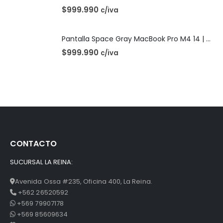
$
999.990
c/iva
Pantalla Space Gray MacBook Pro M4 14 | A3112 (2024)
$
999.990
c/iva
CONTACTO
SUCURSAL LA REINA:
Avenida Ossa #235, Oficina 400, La Reina.
+562 26520592
+569 79907178
+569 85609634