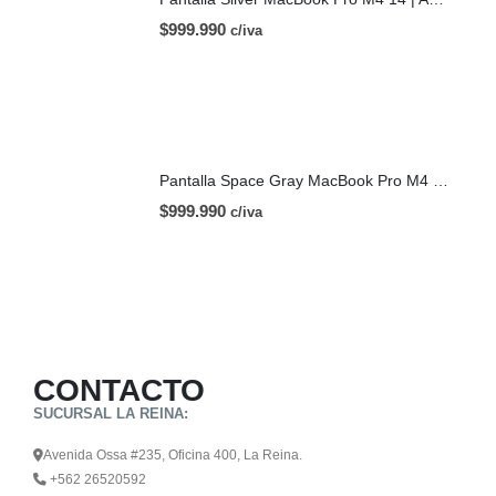
$
999.990
c/iva
Pantalla Space Gray MacBook Pro M4 14 | A3112 (2024)
$
999.990
c/iva
CONTACTO
SUCURSAL LA REINA:
Avenida Ossa #235, Oficina 400, La Reina.
+562 26520592