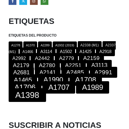
ETIQUETAS
ETIQUETAS DEL PRODUCTO
A2338 (M1)
A2337
A1278
A1370
A2289
A1932 (2019)
A2918
A3114
A1502
A1425
A1466
(M1)
A2442
A2779
A2159
A2992
A3113
A2179
A2780
A2251
A2485
A2991
A2681
A2141
A1708
A1990
A1465
A1706
A1707
A1989
A1398
SUSCRIBIR A NOTICIAS