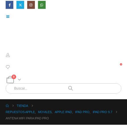
0
0
TIENDA
REPUESTOS APPLE
,
MOVILES
,
APPLE IPAD
,
IPAD PRO
,
IPAD PRO 9.7
ANTENA WIFI PARA IPAD PRO