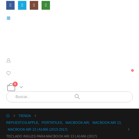
0
0
TIENDA
REPUESTOS APPLE
,
PORTATILES
,
MACBOOK AIR
,
MACBOOK AIR 13
,
MACBOOK AIR 13 | A1466 (2013-2017)
TECLADO INGLES PARA MACBOOK AIR 13 | A1466 (2017)