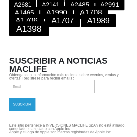
A2485
A2991
A2681
A2141
A1708
A1990
A1465
A1706
A1707
A1989
A1398
SUSCRIBIR A NOTICIAS
MACLIFE
Obtenga toda la información más reciente sobre eventos, ventas y
ofertas. Regístrese para recibir emails :
Este sitio pertenece a INVERSIONES MACLIFE SpA y no está afiliado,
conectado, o asociado con Apple Inc.
Apple y el logo de Apple son marcas registradas de Apple Inc.