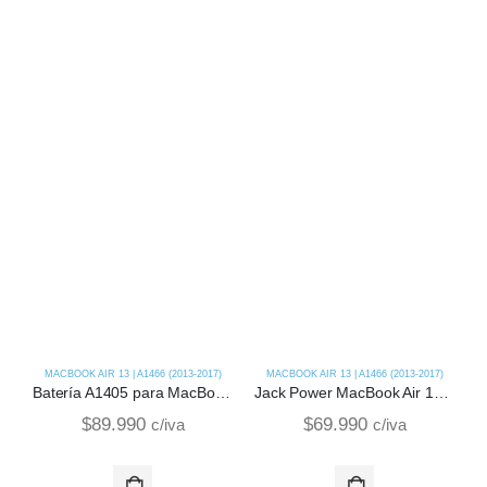
MACBOOK AIR 13 | A1466 (2013-2017)
MACBOOK AIR 13 | A1466 (2013-2017)
Batería A1405 para MacBook Air 13 | A1466 (2015)
Jack Power MacBook Air 13 | A1466 (2015)
$
89.990
$
69.990
c/iva
c/iva