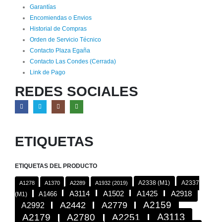
Garantías
Encomiendas o Envios
Historial de Compras
Orden de Servicio Técnico
Contacto Plaza Egaña
Contacto Las Condes (Cerrada)
Link de Pago
REDES SOCIALES
ETIQUETAS
ETIQUETAS DEL PRODUCTO
A2338 (M1)
A2337
A1278
A1370
A2289
A1932 (2019)
A2918
A3114
A1502
A1425
A1466
(M1)
A2442
A2779
A2159
A2992
A3113
A2179
A2780
A2251