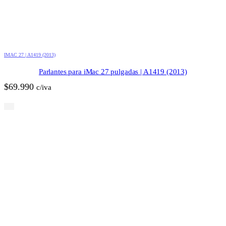
IMAC 27 | A1419 (2013)
Parlantes para iMac 27 pulgadas | A1419 (2013)
$
69.990
c/iva