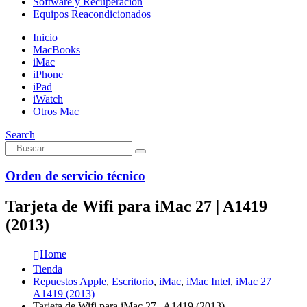
Software y Recuperación
Equipos Reacondicionados
Inicio
MacBooks
iMac
iPhone
iPad
iWatch
Otros Mac
Search
Orden de servicio técnico
Tarjeta de Wifi para iMac 27 | A1419
(2013)
Home
Tienda
Repuestos Apple
,
Escritorio
,
iMac
,
iMac Intel
,
iMac 27 |
A1419 (2013)
Tarjeta de Wifi para iMac 27 | A1419 (2013)