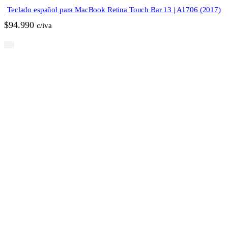
Teclado español para MacBook Retina Touch Bar 13 | A1706 (2017)
$
94.990
c/iva