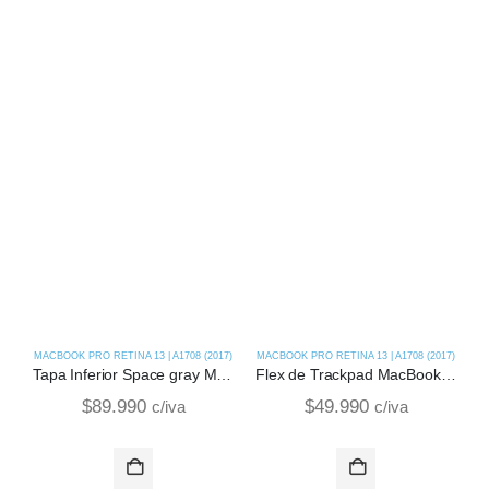
MACBOOK PRO RETINA 13 | A1708 (2017)
MACBOOK PRO RETINA 13 | A1708 (2017)
M
Tapa Inferior Space gray MacBook Pro Retina 13 | A1708 (2017)
Flex de Trackpad MacBook Pro Retina 13 | A1708 (2017)
$
89.990
$
49.990
c/iva
c/iva