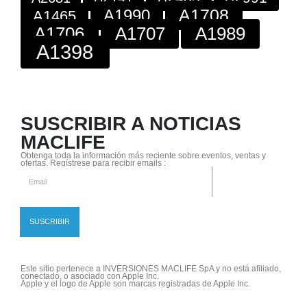
A1708
A1990
A1465
A1706
A1707
A1989
A1398
SUSCRIBIR A NOTICIAS
MACLIFE
Obtenga toda la información más reciente sobre eventos, ventas y
ofertas. Regístrese para recibir emails :
Este sitio pertenece a INVERSIONES MACLIFE SpA y no está afiliado,
conectado, o asociado con Apple Inc.
Apple y el logo de Apple son marcas registradas de Apple Inc.