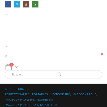
0
0
TIENDA
REPUESTOS APPLE
,
PORTATILES
,
MACBOOK PRO
,
MACBOOK PRO 13
,
MACBOOK PRO 13 PANTALLA RETINA
,
MACBOOK PRO RETINA 13 | A1708 (2017)