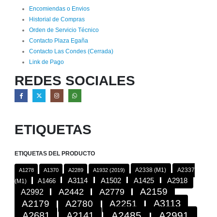
Encomiendas o Envios
Historial de Compras
Orden de Servicio Técnico
Contacto Plaza Egaña
Contacto Las Condes (Cerrada)
Link de Pago
REDES SOCIALES
ETIQUETAS
ETIQUETAS DEL PRODUCTO
A2338 (M1)
A2337
A1278
A1370
A2289
A1932 (2019)
A2918
A3114
A1502
A1425
A1466
(M1)
A2442
A2779
A2159
A2992
A3113
A2179
A2780
A2251
A2485
A2991
A2681
A2141