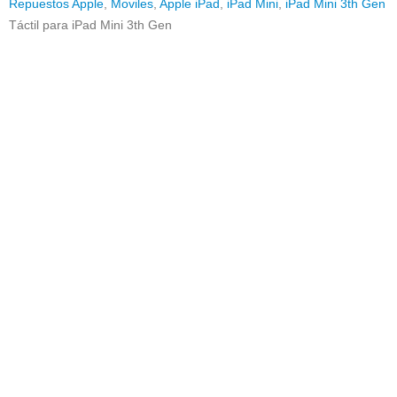
Repuestos Apple
,
Moviles
,
Apple iPad
,
iPad Mini
,
iPad Mini 3th Gen
Táctil para iPad Mini 3th Gen