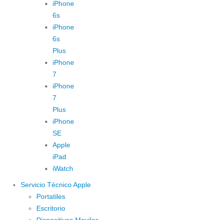
iPhone
6s
iPhone
6s
Plus
iPhone
7
iPhone
7
Plus
iPhone
SE
Apple
iPad
iWatch
Servicio Técnico Apple
Portatiles
Escritorio