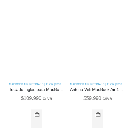
MACBOOK AIR RETINA 13 | A1932 (2018-2019)
MACBOOK AIR RETINA 13 | A1932 (2018-2019)
Teclado ingles para MacBook Air 13 | A1932 (2019)
Antena Wifi MacBook Air 13 | A1932 (2019)
$
109.990
$
59.990
c/iva
c/iva