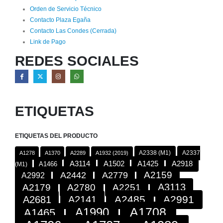
Orden de Servicio Técnico
Contacto Plaza Egaña
Contacto Las Condes (Cerrada)
Link de Pago
REDES SOCIALES
ETIQUETAS
ETIQUETAS DEL PRODUCTO
A2338 (M1)
A2337
A1278
A1370
A2289
A1932 (2019)
A2918
A3114
A1502
A1425
A1466
(M1)
A2442
A2779
A2159
A2992
A3113
A2179
A2780
A2251
A2485
A2991
A2681
A2141
A1708
A1990
A1465