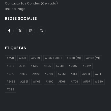
Contacto Las Condes (Cerrada)
Link de Pago
REDES SOCIALES
ETIQUETAS
A1278
A1370
A2289
A1932 (2019)
A2338 (M1)
A2337 (M1)
A1466
A3114
A1502
A1425
A2918
A2992
A2442
A2779
A2159
A2179
A2780
A2251
A3113
A2681
A2141
A2485
A2991
A1465
A1990
A1708
A1706
A1707
A1989
A1398