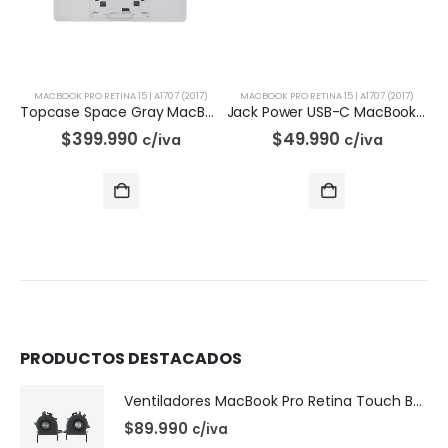
MACBOOK PRO RETINA 15 | A1707 (2017)
MACBOOK PRO RETINA 15 | A1707 (2017)
Topcase Space Gray MacBook Pro Retina 15 Touch Bar | A1707
Jack Power USB-C MacBook Pro Retina 15 Touch Bar | A1707
$
399.990
$
49.990
c/iva
c/iva
PRODUCTOS DESTACADOS
Ventiladores MacBook Pro Retina Touch Bar 13 | A1706 (2016)
$
89.990
c/iva