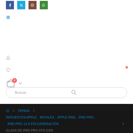
0
0
TIENDA
REPUESTOS APPLE
,
MOVILES
,
APPLE IPAD
,
IPAD PRO
,
IPAD PRO 12.9 6TA GENERACIÓN
GLASS DE IPAD PRO 6TH GEN