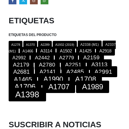
ETIQUETAS
ETIQUETAS DEL PRODUCTO
A2338 (M1)
A2337
A1278
A1370
A2289
A1932 (2019)
A2918
A3114
A1502
A1425
A1466
(M1)
A2442
A2779
A2159
A2992
A3113
A2179
A2780
A2251
A2485
A2991
A2681
A2141
A1708
A1990
A1465
A1706
A1707
A1989
A1398
SUSCRIBIR A NOTICIAS