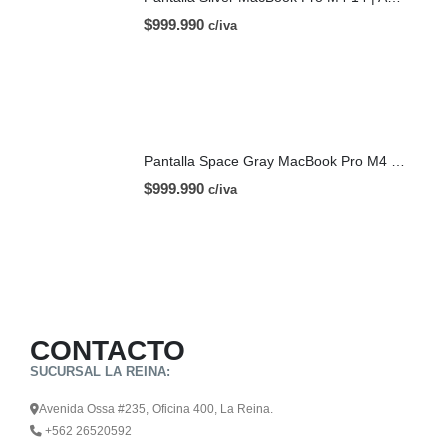
$
999.990
c/iva
Pantalla Space Gray MacBook Pro M4 14 | A3112 (2024)
$
999.990
c/iva
CONTACTO
SUCURSAL LA REINA:
Avenida Ossa #235, Oficina 400, La Reina.
+562 26520592