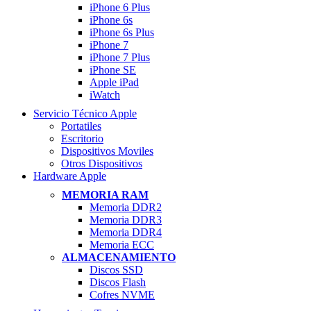
iPhone 6 Plus
iPhone 6s
iPhone 6s Plus
iPhone 7
iPhone 7 Plus
iPhone SE
Apple iPad
iWatch
Servicio Técnico Apple
Portatiles
Escritorio
Dispositivos Moviles
Otros Dispositivos
Hardware Apple
MEMORIA RAM
Memoria DDR2
Memoria DDR3
Memoria DDR4
Memoria ECC
ALMACENAMIENTO
Discos SSD
Discos Flash
Cofres NVME