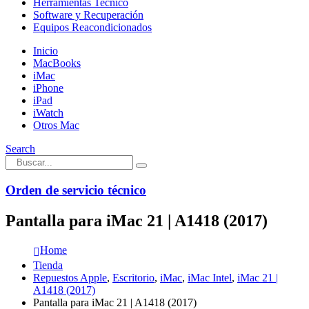
Herramientas Tecnico
Software y Recuperación
Equipos Reacondicionados
Inicio
MacBooks
iMac
iPhone
iPad
iWatch
Otros Mac
Search
Orden de servicio técnico
Pantalla para iMac 21 | A1418 (2017)
Home
Tienda
Repuestos Apple
,
Escritorio
,
iMac
,
iMac Intel
,
iMac 21 |
A1418 (2017)
Pantalla para iMac 21 | A1418 (2017)