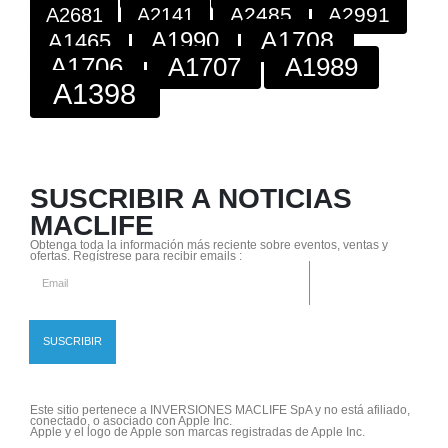
A2485
A2991
A2681
A2141
A1708
A1990
A1465
A1706
A1707
A1989
A1398
SUSCRIBIR A NOTICIAS
MACLIFE
Obtenga toda la información más reciente sobre eventos, ventas y
ofertas. Regístrese para recibir emails :
Este sitio pertenece a INVERSIONES MACLIFE SpA y no está afiliado,
conectado, o asociado con Apple Inc.
Apple y el logo de Apple son marcas registradas de Apple Inc.