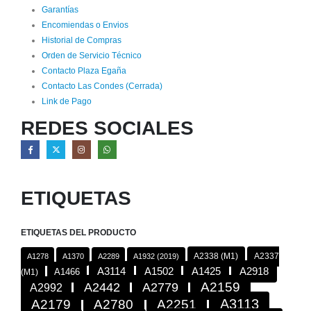
Garantías
Encomiendas o Envios
Historial de Compras
Orden de Servicio Técnico
Contacto Plaza Egaña
Contacto Las Condes (Cerrada)
Link de Pago
REDES SOCIALES
ETIQUETAS
ETIQUETAS DEL PRODUCTO
A2338 (M1)
A2337
A1278
A1370
A2289
A1932 (2019)
A2918
A3114
A1502
A1425
A1466
(M1)
A2442
A2779
A2159
A2992
A3113
A2179
A2780
A2251