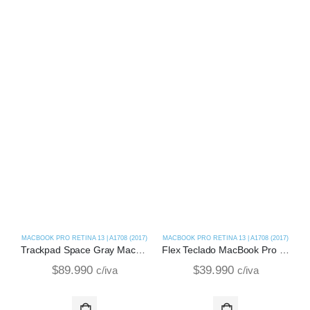
MACBOOK PRO RETINA 13 | A1708 (2017)
MACBOOK PRO RETINA 13 | A1708 (2017)
M
Trackpad Space Gray MacBook Pro Retina 13 | A1708 (2017)
Flex Teclado MacBook Pro Retina 13 | A1708 (2017)
$
89.990
$
39.990
c/iva
c/iva