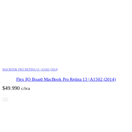
MACBOOK PRO RETINA 13 | A1502 (2014)
Flex I|O Board MacBook Pro Retina 13 | A1502 (2014)
$
49.990
c/iva