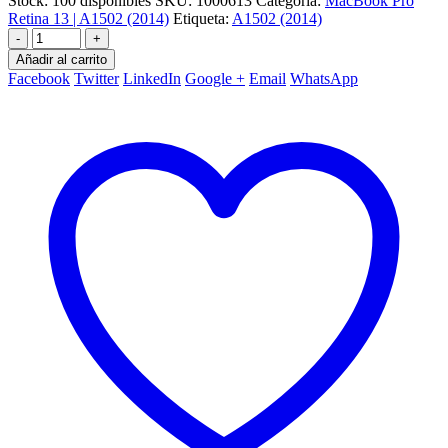
Stock:
100 disponibles
SKU:
1000613
Categoría:
MacBook Pro
Retina 13 | A1502 (2014)
Etiqueta:
A1502 (2014)
-
+
Añadir al carrito
Facebook
Twitter
LinkedIn
Google +
Email
WhatsApp