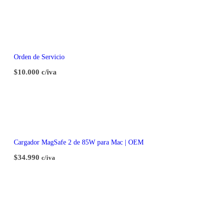
Orden de Servicio
$10.000 c/iva
Cargador MagSafe 2 de 85W para Mac | OEM
$
34.990
c/iva