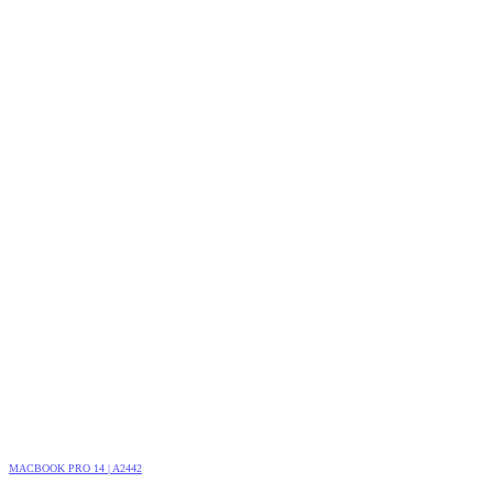
MACBOOK PRO 14 | A2442