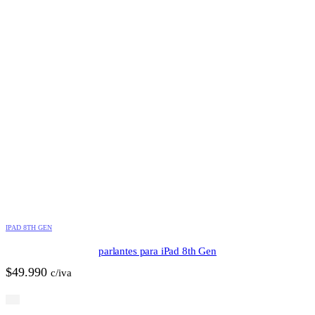
IPAD 8TH GEN
parlantes para iPad 8th Gen
$
49.990
c/iva