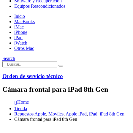
Software y Recuperación
Equipos Reacondicionados
Inicio
MacBooks
iMac
iPhone
iPad
iWatch
Otros Mac
Search
Orden de servicio técnico
Cámara frontal para iPad 8th Gen
Home
Tienda
Repuestos Apple
,
Moviles
,
Apple iPad
,
iPad
,
iPad 8th Gen
Cámara frontal para iPad 8th Gen