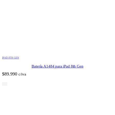
IPAD 8TH GEN
Batería A1484 para iPad 8th Gen
$
89.990
c/iva