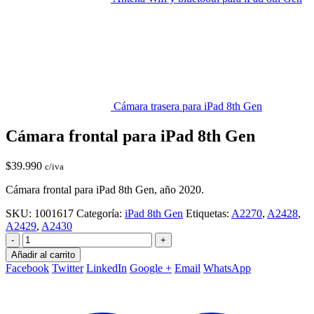
Cámara trasera para iPad 8th Gen
Cámara frontal para iPad 8th Gen
$
39.990
c/iva
Cámara frontal para iPad 8th Gen, año 2020.
SKU:
1001617
Categoría:
iPad 8th Gen
Etiquetas:
A2270
,
A2428
,
A2429
,
A2430
-
+
Añadir al carrito
Facebook
Twitter
LinkedIn
Google +
Email
WhatsApp