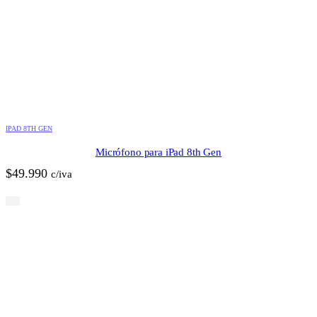
IPAD 8TH GEN
Micrófono para iPad 8th Gen
$
49.990
c/iva