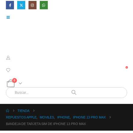
0
0
TIENDA
REPUESTOS APPLE
,
MOVILES
,
IPHONE
,
IPHONE 13 PRO MAX
BANDEJA DE TARJETA SIM DE IPHONE 13 PRO MAX