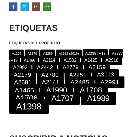
ETIQUETAS
ETIQUETAS DEL PRODUCTO
A2338 (M1)
A2337
A1278
A1370
A2289
A1932 (2019)
A2918
A3114
A1502
A1425
A1466
(M1)
A2442
A2779
A2159
A2992
A3113
A2179
A2780
A2251
A2485
A2991
A2681
A2141
A1708
A1990
A1465
A1706
A1707
A1989
A1398