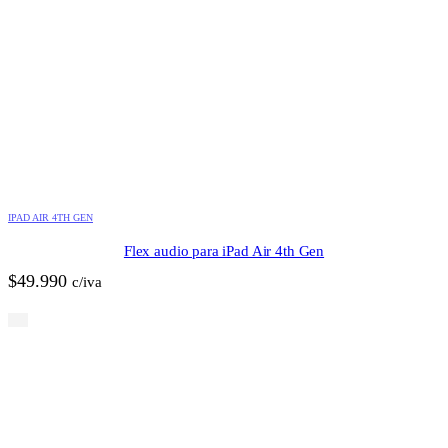
IPAD AIR 4TH GEN
Flex audio para iPad Air 4th Gen
$
49.990
c/iva