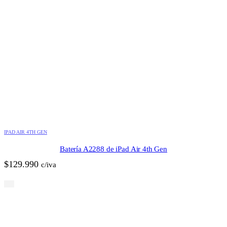
IPAD AIR 4TH GEN
Batería A2288 de iPad Air 4th Gen
$
129.990
c/iva