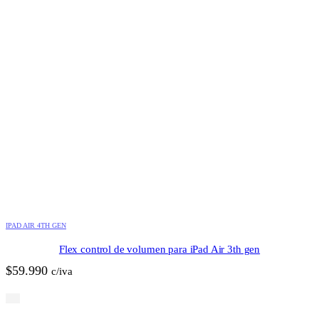
IPAD AIR 4TH GEN
Flex control de volumen para iPad Air 3th gen
$
59.990
c/iva