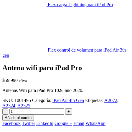
Flex carga Lightning para iPad Pro
Flex control de volumen para iPad Air 3th
gen
Antena wifi para iPad Pro
$
59.990
c/iva
Antenas Wifi para iPad Pro 10.9, año 2020.
SKU:
1001495
Categoría:
iPad Air 4th Gen
Etiquetas:
A2072
,
A2324
,
A2325
-
+
Añadir al carrito
Facebook
Twitter
LinkedIn
Google +
Email
WhatsApp