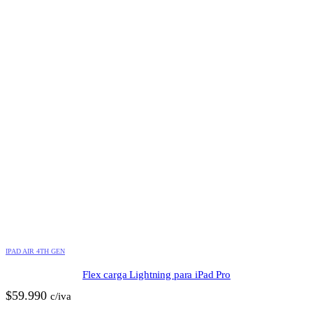
IPAD AIR 4TH GEN
Flex carga Lightning para iPad Pro
$
59.990
c/iva