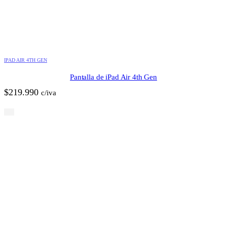
IPAD AIR 4TH GEN
Pantalla de iPad Air 4th Gen
$
219.990
c/iva