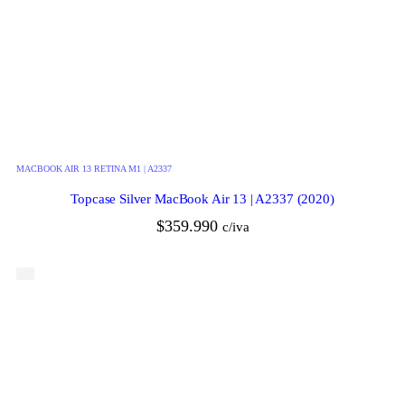
MACBOOK AIR 13 RETINA M1 | A2337
Topcase Silver MacBook Air 13 | A2337 (2020)
$
359.990
c/iva