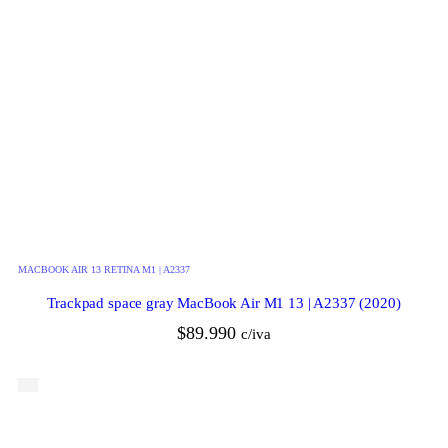
MACBOOK AIR 13 RETINA M1 | A2337
Trackpad space gray MacBook Air M1 13 | A2337 (2020)
$
89.990
c/iva