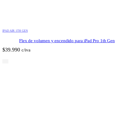
IPAD AIR 1TH GEN
Flex de volumen y encendido para iPad Pro 1th Gen
$
39.990
c/iva