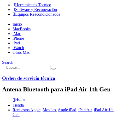
Herramientas Tecnico
Software y Recuperación
Equipos Reacondicionados
Inicio
MacBooks
iMac
iPhone
iPad
iWatch
Otros Mac
Search
Orden de servicio técnico
Antena Bluetooth para iPad Air 1th Gen
Home
Tienda
Repuestos Apple
,
Moviles
,
Apple iPad
,
iPad Air
,
iPad Air 1th
Gen