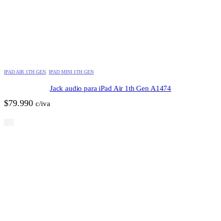
IPAD AIR 1TH GEN
,
IPAD MINI 1TH GEN
Jack audio para iPad Air 1th Gen A1474
$
79.990
c/iva