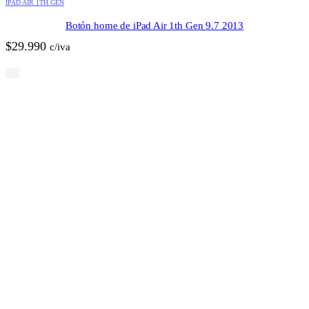
IPAD AIR 1TH GEN
Botón home de iPad Air 1th Gen 9.7 2013
$
29.990
c/iva